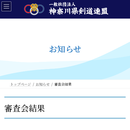
コ
ナ
ン
ビ
テ
ゲ
ン
ー
ツ
シ
へ
ョ
ス
ン
キ
に
お知らせ
ッ
移
プ
動
トップページ
お知らせ
審査会結果
審査会結果