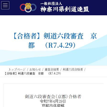
コ
ナ
ン
ビ
テ
ゲ
ン
ー
ツ
シ
へ
ョ
ス
ン
【合格者】剣道六段審査 京
キ
に
ッ
移
都 （R7.4.29）
プ
動
トップページ
お知らせ
審査会結果
剣道六段合格者
【合格者】剣道六段審査 京都 （R7.4.29）