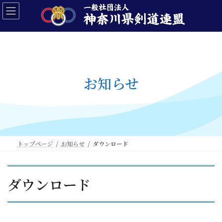
コ
ナ
ン
ビ
テ
ゲ
ン
ー
ツ
シ
へ
ョ
ス
ン
キ
に
お知らせ
ッ
移
プ
動
トップページ
お知らせ
ダウンロード
ダウンロード