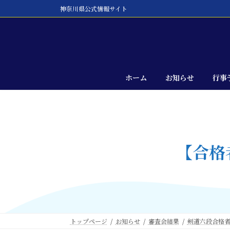
コ
ナ
神奈川県公式情報サイト
ン
ビ
テ
ゲ
ン
ー
ツ
シ
へ
ョ
ス
ン
ホーム
お知らせ
行事
キ
に
ッ
移
プ
動
【合格
トップページ
お知らせ
審査会結果
剣道六段合格