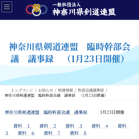
コ
ナ
ン
ビ
テ
ゲ
ン
ー
ツ
シ
へ
ョ
ス
ン
神奈川県剣道連盟 臨時幹部会
キ
に
ッ
移
議 議事録 （1月23日開催）
プ
動
トップページ
お知らせ
剣連情報
幹部会議議事録
神奈川県剣道連盟 臨時幹部会議 議事録 （1月23日開催）
神奈川県剣道連盟 臨時幹部会議 議事録
1月23日開催
資料 １
資料 ２
資料 ３
資料 ４
資料
５
資料 ６
資料 ７
資料 ８