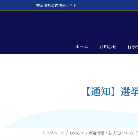
コ
ナ
神奈川県公式情報サイト
ン
ビ
テ
ゲ
ン
ー
ツ
シ
へ
ョ
ス
ン
ホーム
お知らせ
行事
キ
に
ッ
移
プ
動
【通知】選
トップページ
お知らせ
剣連情報
法人化について