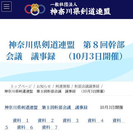
コ
ナ
ン
ビ
テ
ゲ
ン
ー
ツ
シ
へ
ョ
ス
ン
神奈川県剣道連盟 第８回幹部
キ
に
ッ
移
会議 議事録 （10月3日開催）
プ
動
トップページ
お知らせ
剣連情報
幹部会議議事録
神奈川県剣道連盟 第８回幹部会議 議事録 （10月3日開催）
神奈川県剣道連盟 第８回幹部会議 議事録
10月3日開催
資料 １
資料 ２
資料 ３
資料 ４
資料
５
資料 ６
資料 ７