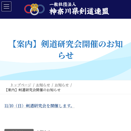
コ
ナ
ン
ビ
テ
ゲ
ン
ー
ツ
シ
へ
ョ
ス
ン
【案内】剣道研究会開催のお知
キ
に
ッ
移
らせ
プ
動
トップページ
お知らせ
お知らせ
【案内】剣道研究会開催のお知らせ
11/10（日）剣道研究会を開催します。