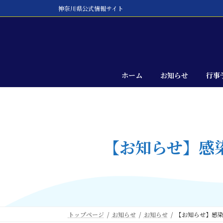
コ
ナ
神奈川県公式情報サイト
ン
ビ
テ
ゲ
ン
ー
ツ
シ
へ
ョ
ス
ン
ホーム
お知らせ
行事
キ
に
ッ
移
プ
動
【お知らせ】感染
トップページ
お知らせ
お知らせ
【お知らせ】感染