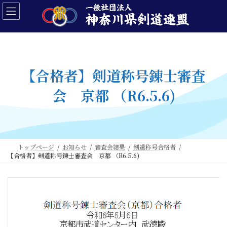
コ
ナ
ン
ビ
テ
ゲ
ン
ー
ツ
シ
へ
ョ
ス
ン
【合格者】剣道称号錬士審査
キ
に
ッ
移
会 京都 （R6.5.6)
プ
動
トップページ
お知らせ
審査会結果
剣道称号合格者
【合格者】剣道称号錬士審査会 京都 （R6.5.6)