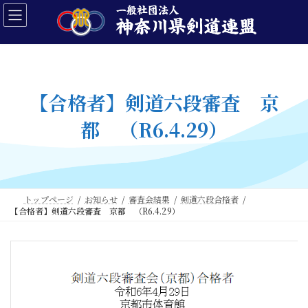
コ
ナ
ン
ビ
テ
ゲ
ン
ー
ツ
シ
へ
ョ
ス
ン
【合格者】剣道六段審査 京
キ
に
ッ
移
都 （R6.4.29）
プ
動
トップページ
お知らせ
審査会結果
剣道六段合格者
【合格者】剣道六段審査 京都 （R6.4.29）