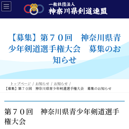
コ
ナ
ン
ビ
テ
ゲ
ン
ー
ツ
シ
へ
ョ
【募集】第７０回 神奈川県青
ス
ン
キ
に
少年剣道選手権大会 募集のお
ッ
移
プ
動
知らせ
トップページ
お知らせ
お知らせ
【募集】第７０回 神奈川県青少年剣道選手権大会 募集のお知らせ
第７０回 神奈川県青少年剣道選手
権大会