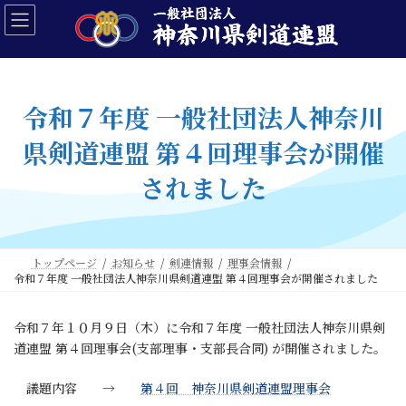
コ
ナ
ン
ビ
テ
ゲ
ン
ー
ツ
シ
へ
ョ
令和７年度 一般社団法人神奈川
ス
ン
キ
に
県剣道連盟 第４回理事会が開催
ッ
移
プ
動
されました
トップページ
お知らせ
剣連情報
理事会情報
令和７年度 一般社団法人神奈川県剣道連盟 第４回理事会が開催されました
令和７年１０月９日（木）に令和７年度 一般社団法人神奈川県剣
道連盟 第４回理事会(支部理事・支部長合同) が開催されました。
議題内容 →
第４回 神奈川県剣道連盟理事会