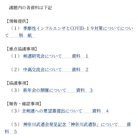
議題内の各資料は下記
【情報提供】
（１）
季節性インフルエンザとCOVID-１９対策についてについ
て 別 紙
【重点協議事項】
（１）
剣道研究会について 資料 １
（２）
中高交流会について 資料 ２
【協議事項】
（３）
新年会の開催について 資料 ３
【報告・確認事項】
（３）
全剣連への要望書提出について 資料 ４
（５）
神奈川武道会発足記念「神奈川武道祭」について 資
料 ５